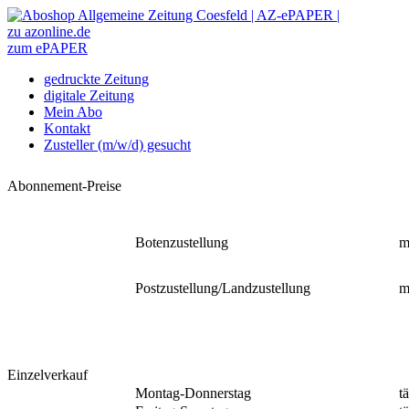
zu azonline.de
zum ePAPER
gedruckte Zeitung
digitale Zeitung
Mein Abo
Kontakt
Zusteller (m/w/d) gesucht
Abonnement-Preise
Botenzustellung
m
Postzustellung/Landzustellung
m
Einzelverkauf
Montag-Donnerstag
t