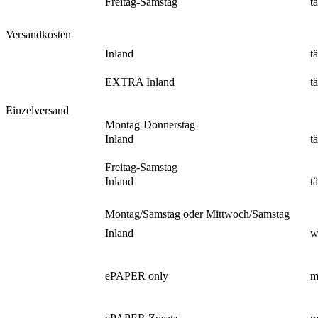
Freitag-Samstag
t
Versandkosten
Inland
t
EXTRA Inland
t
Einzelversand
Montag-Donnerstag
Inland
t
Freitag-Samstag
Inland
t
Montag/Samstag oder Mittwoch/Samstag
Inland
w
ePAPER only
m